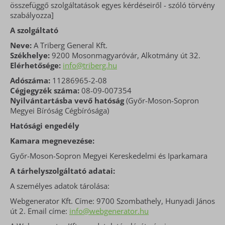
összefüggő szolgáltatások egyes kérdéseiről - szóló törvény
szabályozza]
A szolgáltató
Neve:
A Triberg General Kft.
Székhelye:
9200 Mosonmagyaróvár, Alkotmány út 32.
Elérhetősége:
info@triberg.hu
Adószáma:
11286965-2-08
Cégjegyzék száma:
08-09-007354
Nyilvántartásba vevő hatóság
(Győr-Moson-Sopron
Megyei Bíróság Cégbírósága)
Hatósági engedély
Kamara megnevezése:
Győr-Moson-Sopron Megyei Kereskedelmi és Iparkamara
A tárhelyszolgáltató adatai:
A személyes adatok tárolása:
Webgenerator Kft. Címe: 9700 Szombathely, Hunyadi János
út 2. Email címe:
info@webgenerator.hu