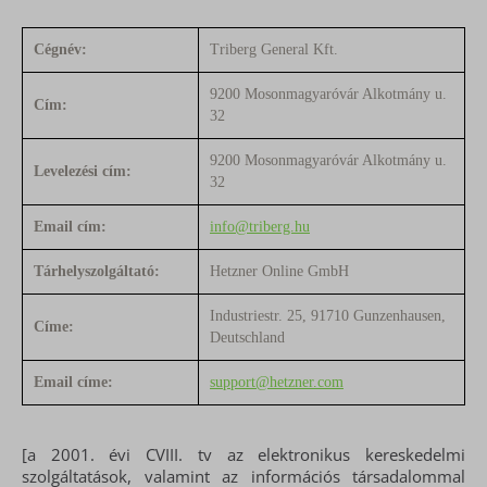
Cégnév:
Triberg General Kft.
9200 Mosonmagyaróvár Alkotmány u.
Cím:
32
9200 Mosonmagyaróvár Alkotmány u.
Levelezési cím:
32
Email cím:
info@triberg.hu
Tárhelyszolgáltató:
Hetzner Online GmbH
Industriestr. 25, 91710 Gunzenhausen,
Címe:
Deutschland
Email címe:
support@hetzner.com
[a 2001. évi CVIII. tv az elektronikus kereskedelmi
szolgáltatások, valamint az információs társadalommal