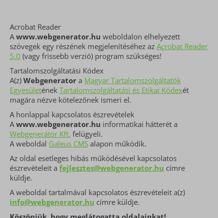
Acrobat Reader
A
www.webgenerator.hu
weboldalon elhelyezett
szövegek egy részének megjelenítéséhez az
Acrobat Reader
5.0
(vagy frissebb verzió) program szükséges!
Tartalomszolgáltatási Kódex
A(z)
Webgenerator
a
Magyar Tartalomszolgáltatók
Egyesület
ének
Tartalomszolgáltatási és Etikai Kódex
ét
magára nézve kötelezőnek ismeri el.
A honlappal kapcsolatos észrevételek
A
www.webgenerator.hu
informatikai hátterét a
Webgenerátor Kft.
felügyeli.
A weboldal
Galeus CMS
alapon működik.
Az oldal esetleges hibás működésével kapcsolatos
észrevételeit a
fejlesztes@webgenerator.hu
címre
küldje.
A weboldal tartalmával kapcsolatos észrevételeit a(z)
info@webgenerator.hu
címre küldje.
Köszönjük, hogy meglátogatta oldalainkat!